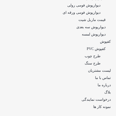
دیوارپوش فومی رولی
دیوارپوش فومی ورقه ای
قیمت ماربل شیت
دیوارپوش سه بعدی
دیوارپوش لمسه
کفپوش
کفپوش PVC
طرح چوب
طرح سنگ
لیست مشتریان
تماس با ما
درباره ما
بلاگ
درخواست نمایندگی
نمونه کار ها