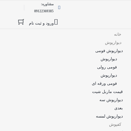
مشاوره:
09122369385
ورود و ثبت نام
خانه
دیوارپوش
دیوارپوش فومی
دیوارپوش
فومی رولی
دیوارپوش
فومی ورقه ای
قیمت ماربل شیت
دیوارپوش سه
بعدی
دیوارپوش لمسه
کفپوش