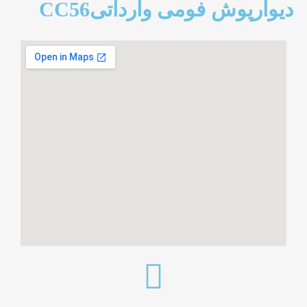
دیوارپوش فومی وارداتیCC56