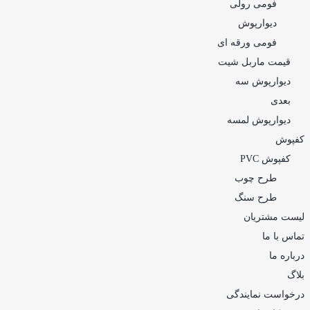
فومی رولی
دیوارپوش
فومی ورقه ای
قیمت ماربل شیت
دیوارپوش سه
بعدی
دیوارپوش لمسه
کفپوش
کفپوش PVC
طرح چوب
طرح سنگ
لیست مشتریان
تماس با ما
درباره ما
بلاگ
درخواست نمایندگی