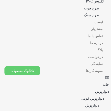
کفپوش PVC
طرح چوب
طرح سنگ
لیست
مشتریان
تماس با ما
درباره ما
بلاگ
درخواست
نمایندگی
نمونه کار ها
کاتالوگ محصولات
خانه
دیوارپوش
دیوارپوش فومی
دیوارپوش