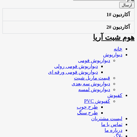
ارسال
آکاردیون #1
آکاردیون #2
هوم شیت آریا
خانه
دیوارپوش
دیوارپوش فومی
دیوارپوش فومی رولی
دیوارپوش فومی ورقه ای
قیمت ماربل شیت
دیوارپوش سه بعدی
دیوارپوش لمسه
کفپوش
کفپوش PVC
طرح چوب
طرح سنگ
لیست مشتریان
تماس با ما
درباره ما
بلاگ