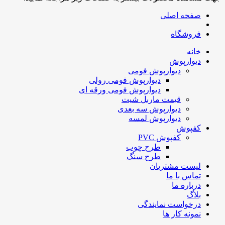
صفحه اصلی
فروشگاه
خانه
دیوارپوش
دیوارپوش فومی
دیوارپوش فومی رولی
دیوارپوش فومی ورقه ای
قیمت ماربل شیت
دیوارپوش سه بعدی
دیوارپوش لمسه
کفپوش
کفپوش PVC
طرح چوب
طرح سنگ
لیست مشتریان
تماس با ما
درباره ما
بلاگ
درخواست نمایندگی
نمونه کار ها