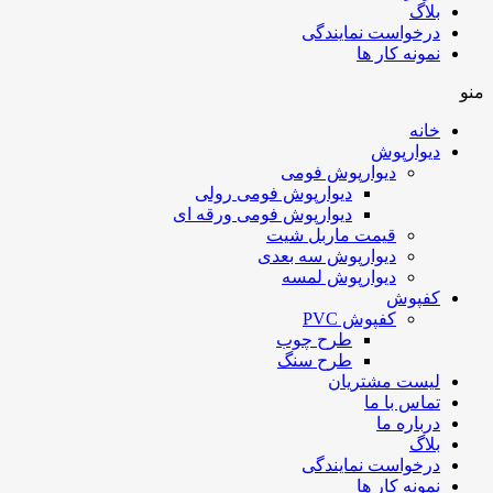
بلاگ
درخواست نمایندگی
نمونه کار ها
منو
خانه
دیوارپوش
دیوارپوش فومی
دیوارپوش فومی رولی
دیوارپوش فومی ورقه ای
قیمت ماربل شیت
دیوارپوش سه بعدی
دیوارپوش لمسه
کفپوش
کفپوش PVC
طرح چوب
طرح سنگ
لیست مشتریان
تماس با ما
درباره ما
بلاگ
درخواست نمایندگی
نمونه کار ها