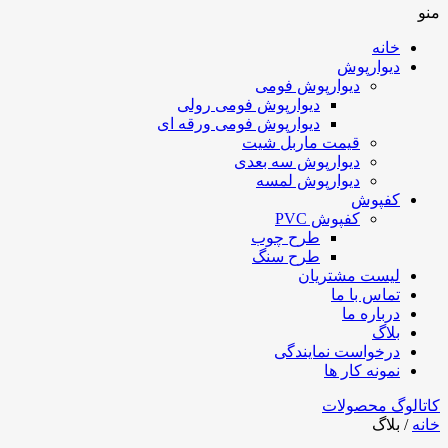
منو
خانه
دیوارپوش
دیوارپوش فومی
دیوارپوش فومی رولی
دیوارپوش فومی ورقه ای
قیمت ماربل شیت
دیوارپوش سه بعدی
دیوارپوش لمسه
کفپوش
کفپوش PVC
طرح چوب
طرح سنگ
لیست مشتریان
تماس با ما
درباره ما
بلاگ
درخواست نمایندگی
نمونه کار ها
کاتالوگ محصولات
خانه
/ بلاگ