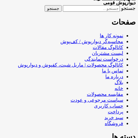
دیوارپوش فومی
جستجو
جستجو
صفحات
نمونه کار ها
محاسبه‌گر دیوارپوش / کف‌پوش
کاتالوگ مقالات
لیست مشتریان
درخواست نمایندگی
کاتالوگ محصولات | ماربل شیت، کفپوش و دیوارپوش
تماس با ما
درباره ما
بلاگ
خانه
مقایسه محصولات
سیاست مرجوعی و عودت
حساب کاربری
پرداخت
سبد خرید
فروشگاه
دسته ها