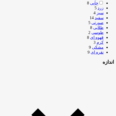
چاپی
8
زرد
5
سبز
4
سفید
14
صورتی
5
طلایی
8
طوسی
2
قهوه ای
8
کرم
3
مشکی
9
نقره ای
9
اندازه