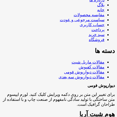
بلاگ
خانه
مقایسه محصولات
سیاست مرجوعی و عودت
حساب کاربری
پرداخت
سبد خرید
فروشگاه
دسته ها
مقالات ماربل شیت
مقالات کفپوش
مقالات دیوارپوش فومی
مقالات دیوارپوش سه بعدی
دیوارپوش فومی
برای تغییر این متن بر روی دکمه ویرایش کلیک کنید. لورم ایپسوم
متن ساختگی با تولید سادگی نامفهوم از صنعت چاپ و با استفاده از
طراحان گرافیک است.
هوم شیت آریا