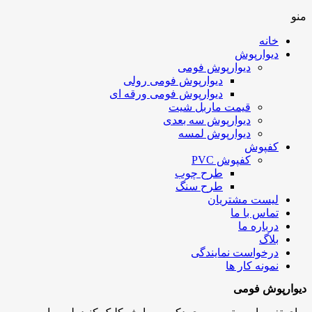
منو
خانه
دیوارپوش
دیوارپوش فومی
دیوارپوش فومی رولی
دیوارپوش فومی ورقه ای
قیمت ماربل شیت
دیوارپوش سه بعدی
دیوارپوش لمسه
کفپوش
کفپوش PVC
طرح چوب
طرح سنگ
لیست مشتریان
تماس با ما
درباره ما
بلاگ
درخواست نمایندگی
نمونه کار ها
دیوارپوش فومی