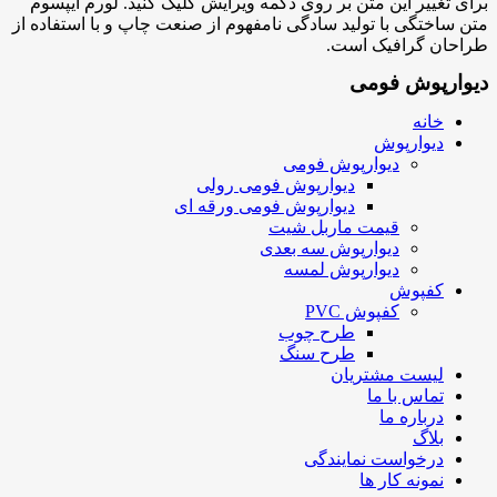
برای تغییر این متن بر روی دکمه ویرایش کلیک کنید. لورم ایپسوم
متن ساختگی با تولید سادگی نامفهوم از صنعت چاپ و با استفاده از
طراحان گرافیک است.
دیوارپوش فومی
خانه
دیوارپوش
دیوارپوش فومی
دیوارپوش فومی رولی
دیوارپوش فومی ورقه ای
قیمت ماربل شیت
دیوارپوش سه بعدی
دیوارپوش لمسه
کفپوش
کفپوش PVC
طرح چوب
طرح سنگ
لیست مشتریان
تماس با ما
درباره ما
بلاگ
درخواست نمایندگی
نمونه کار ها