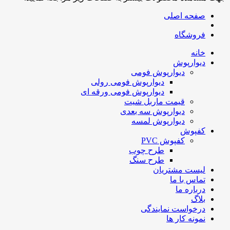
صفحه اصلی
فروشگاه
خانه
دیوارپوش
دیوارپوش فومی
دیوارپوش فومی رولی
دیوارپوش فومی ورقه ای
قیمت ماربل شیت
دیوارپوش سه بعدی
دیوارپوش لمسه
کفپوش
کفپوش PVC
طرح چوب
طرح سنگ
لیست مشتریان
تماس با ما
درباره ما
بلاگ
درخواست نمایندگی
نمونه کار ها