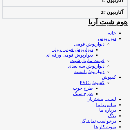
آکاردیون #1
آکاردیون #2
هوم شیت آریا
خانه
دیوارپوش
دیوارپوش فومی
دیوارپوش فومی رولی
دیوارپوش فومی ورقه ای
قیمت ماربل شیت
دیوارپوش سه بعدی
دیوارپوش لمسه
کفپوش
کفپوش PVC
طرح چوب
طرح سنگ
لیست مشتریان
تماس با ما
درباره ما
بلاگ
درخواست نمایندگی
نمونه کار ها