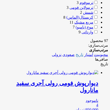
ترموفوم
3
ترمولاین فومی
3
شمش
2
کریستال(الماس)
8
مربع مشبک
11
موج (بامبو)
7
وارداتی
9
97 محصول
مرتب‌سازی:
مرتب‌سازی
محبوبیت
امتیاز
تاریخ
صعودی
نزولی
صافی‌ها
تاریخ
دیوارپوش فومی رولی آجری سفید
مانارول
ناموجود
4
950,000
تومان