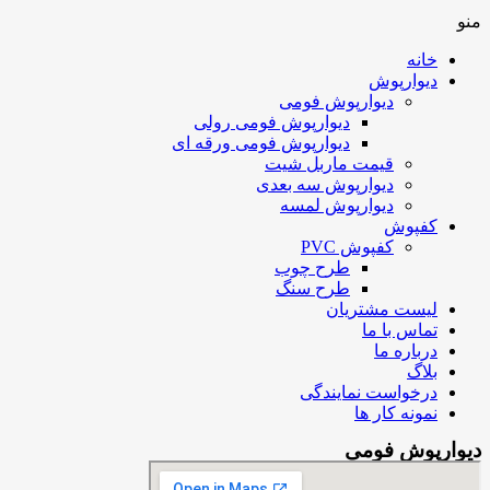
منو
خانه
دیوارپوش
دیوارپوش فومی
دیوارپوش فومی رولی
دیوارپوش فومی ورقه ای
قیمت ماربل شیت
دیوارپوش سه بعدی
دیوارپوش لمسه
کفپوش
کفپوش PVC
طرح چوب
طرح سنگ
لیست مشتریان
تماس با ما
درباره ما
بلاگ
درخواست نمایندگی
نمونه کار ها
دیوارپوش فومی