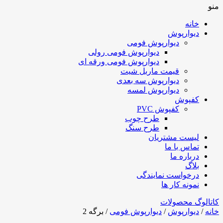
منو
خانه
دیوارپوش
دیوارپوش فومی
دیوارپوش فومی رولی
دیوارپوش فومی ورقه ای
قیمت ماربل شیت
دیوارپوش سه بعدی
دیوارپوش لمسه
کفپوش
کفپوش PVC
طرح چوب
طرح سنگ
لیست مشتریان
تماس با ما
درباره ما
بلاگ
درخواست نمایندگی
نمونه کار ها
کاتالوگ محصولات
خانه
/
دیوارپوش
/
دیوارپوش فومی
/ برگه 2