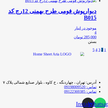
دیوارپوش فومی طرح بهمنی 12رج کد
B015
موجود در انبار
4
285,000
تومان
بستن
5
4
3
2
1
آدرس: تهران ، چهاردنگه ، خ کاوه ، بلوار صنایع شمالی پلاک ۷
تماس: 09198009520
تماس: 09122369385
Instagram
Whatsa