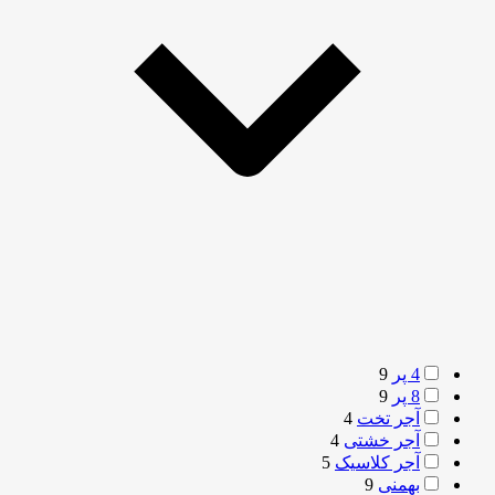
4 پر
9
8 پر
9
آجر تخت
4
آجر خشتی
4
آجر کلاسیک
5
بهمنی
9