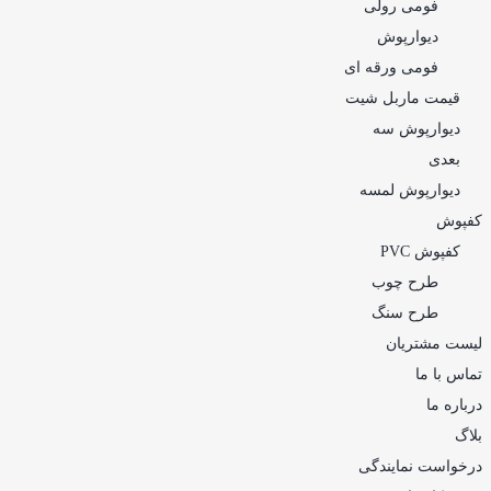
فومی رولی
دیوارپوش
فومی ورقه ای
قیمت ماربل شیت
دیوارپوش سه
بعدی
دیوارپوش لمسه
کفپوش
کفپوش PVC
طرح چوب
طرح سنگ
لیست مشتریان
تماس با ما
درباره ما
بلاگ
درخواست نمایندگی