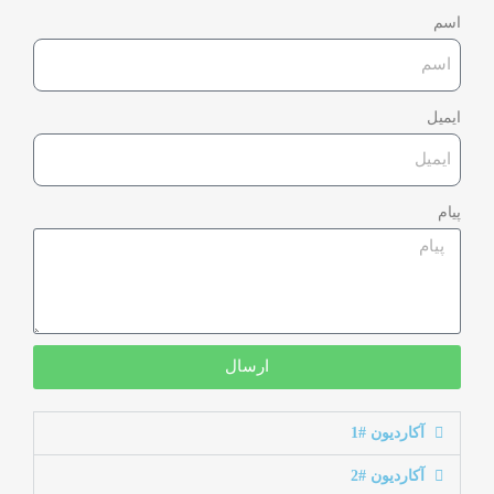
اسم
ایمیل
پیام
ارسال
آکاردیون #1
آکاردیون #2