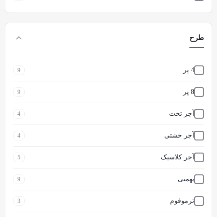
کرم
3
مشکی
9
طرح
نقره ای
9
4 پر
9
8 پر
9
آجر تخت
4
آجر خشتی
4
آجر کلاسیک
5
بهمنی
9
ترموفوم
3