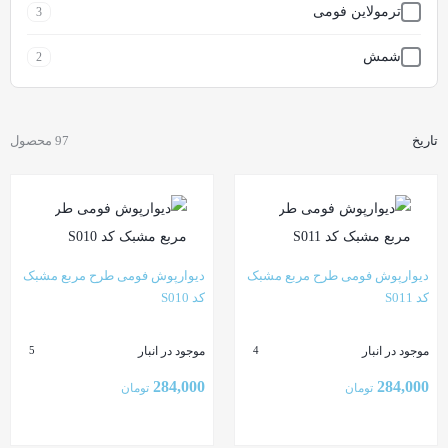
ترمولاین فومی
3
شمش
2
کریستال(الماس)
8
تاریخ
97 محصول
مربع مشبک
11
موج (بامبو)
7
وارداتی
9
دیوارپوش فومی طرح مربع مشبک
دیوارپوش فومی طرح مربع مشبک
کد S011
کد S010
موجود در انبار
موجود در انبار
5
4
284,000
284,000
تومان
تومان