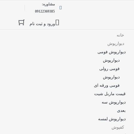
مشاوره:
09122369385
ورود و ثبت نام
خانه
دیوارپوش
دیوارپوش فومی
دیوارپوش
فومی رولی
دیوارپوش
فومی ورقه ای
قیمت ماربل شیت
دیوارپوش سه
بعدی
دیوارپوش لمسه
کفپوش