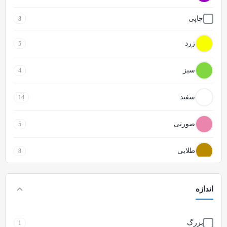
چاپی
8
زرد
5
سبز
4
سفید
14
صورتی
5
طلایی
8
طوسی
2
اندازه
قهوه ای
8
بزرگ
1