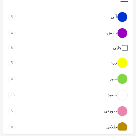
آبی
5
بنفش
4
چاپی
8
زرد
5
سبز
4
سفید
13
صورتی
5
طلایی
8