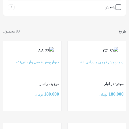
شمش
2
کریستال(الماس)
8
تاریخ
83 محصول
مربع مشبک
11
موج (بامبو)
7
وارداتی
9
دیوارپوش فومی وارداتیCC-80
دیوارپوش فومی وارداتیAA-23
موجود در انبار
موجود در انبار
180,000
180,000
تومان
تومان
بستن
بستن