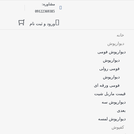
مشاوره:
09122369385
ورود و ثبت نام
خانه
دیوارپوش
دیوارپوش فومی
دیوارپوش
فومی رولی
دیوارپوش
فومی ورقه ای
قیمت ماربل شیت
دیوارپوش سه
بعدی
دیوارپوش لمسه
کفپوش