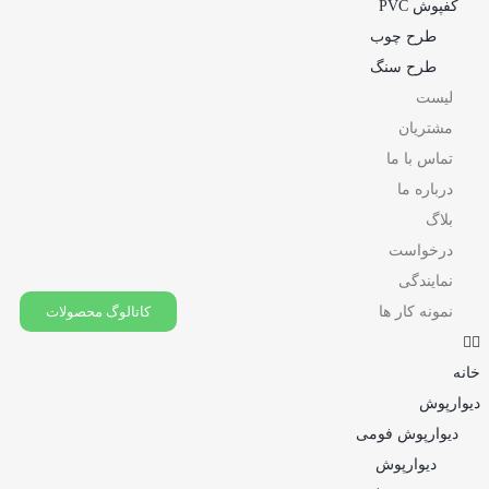
کفپوش PVC
طرح چوب
طرح سنگ
لیست
مشتریان
تماس با ما
درباره ما
بلاگ
درخواست
نمایندگی
نمونه کار ها
کاتالوگ محصولات
خانه
دیوارپوش
دیوارپوش فومی
دیوارپوش