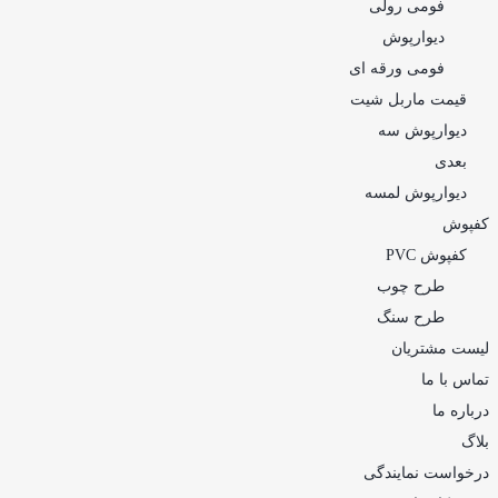
فومی رولی
دیوارپوش
فومی ورقه ای
قیمت ماربل شیت
دیوارپوش سه
بعدی
دیوارپوش لمسه
کفپوش
کفپوش PVC
طرح چوب
طرح سنگ
لیست مشتریان
تماس با ما
درباره ما
بلاگ
درخواست نمایندگی