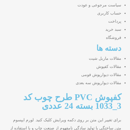
سیاست مرجوعی و عودت
حساب کاربری
پرداخت
سبد خرید
فروشگاه
دسته ها
مقالات ماربل شیت
مقالات کفپوش
مقالات دیوارپوش فومی
مقالات دیوارپوش سه بعدی
کفپوش PVC طرح چوب کد
3_1033 بسته 24 عددی
برای تغییر این متن بر روی دکمه ویرایش کلیک کنید. لورم ایپسوم
متن ساختگی با تولید سادگی نامفهوم از صنعت چاپ و با استفاده از