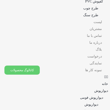
کفپوش PVC
طرح چوب
طرح سنگ
لیست
مشتریان
تماس با ما
درباره ما
بلاگ
درخواست
نمایندگی
نمونه کار ها
کاتالوگ محصولات
خانه
دیوارپوش
دیوارپوش فومی
دیوارپوش