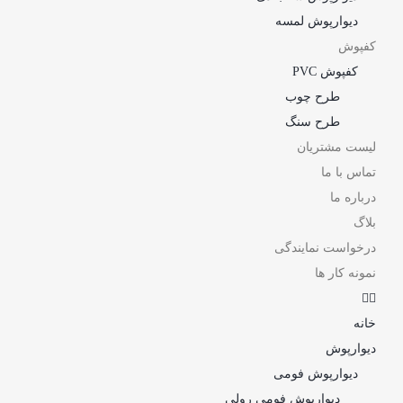
دیوارپوش لمسه
کفپوش
کفپوش PVC
طرح چوب
طرح سنگ
لیست مشتریان
تماس با ما
درباره ما
بلاگ
درخواست نمایندگی
نمونه کار ها
خانه
دیوارپوش
دیوارپوش فومی
دیوارپوش فومی رولی