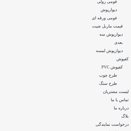
فومی رولی
دیوارپوش
فومی ورقه ای
قیمت ماربل شیت
دیوارپوش سه
بعدی
دیوارپوش لمسه
کفپوش
کفپوش PVC
طرح چوب
طرح سنگ
لیست مشتریان
تماس با ما
درباره ما
بلاگ
درخواست نمایندگی