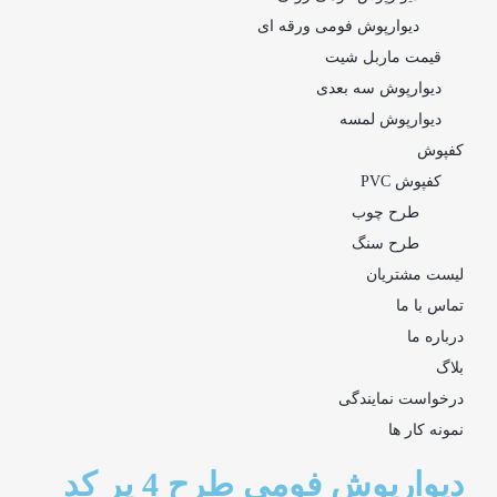
دیوارپوش فومی ورقه ای
قیمت ماربل شیت
دیوارپوش سه بعدی
دیوارپوش لمسه
کفپوش
کفپوش PVC
طرح چوب
طرح سنگ
لیست مشتریان
تماس با ما
درباره ما
بلاگ
درخواست نمایندگی
نمونه کار ها
دیوارپوش فومی طرح 4 پر کد