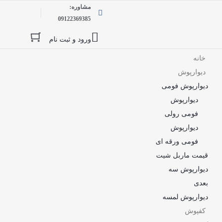
مشاوره:
09122369385
ورود و ثبت نام
خانه
دیوارپوش
دیوارپوش فومی
دیوارپوش
فومی رولی
دیوارپوش
فومی ورقه ای
قیمت ماربل شیت
دیوارپوش سه
بعدی
دیوارپوش لمسه
کفپوش