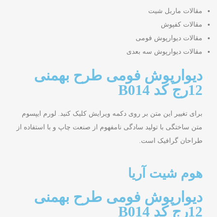
مقالات ماربل شیت
مقالات کفپوش
مقالات دیوارپوش فومی
مقالات دیوارپوش سه بعدی
دیوارپوش فومی طرح بهمنی
12رج کد B014
برای تغییر این متن بر روی دکمه ویرایش کلیک کنید. لورم ایپسوم
متن ساختگی با تولید سادگی نامفهوم از صنعت چاپ و با استفاده از
طراحان گرافیک است.
هوم شیت آریا
دیوارپوش فومی طرح بهمنی
12رج کد B014