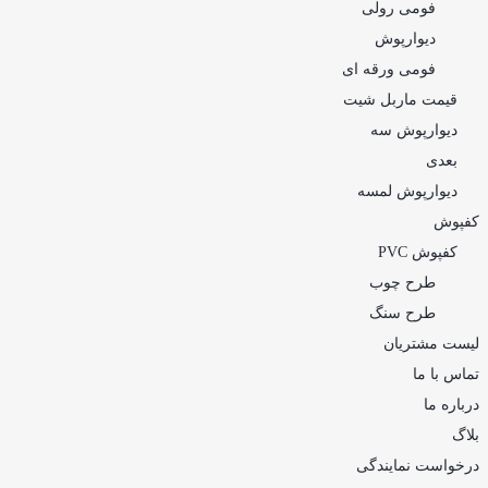
فومی رولی
دیوارپوش
فومی ورقه ای
قیمت ماربل شیت
دیوارپوش سه
بعدی
دیوارپوش لمسه
کفپوش
کفپوش PVC
طرح چوب
طرح سنگ
لیست مشتریان
تماس با ما
درباره ما
بلاگ
درخواست نمایندگی