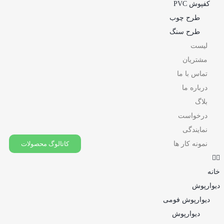
کفپوش PVC
طرح چوب
طرح سنگ
لیست
مشتریان
تماس با ما
درباره ما
بلاگ
درخواست
نمایندگی
نمونه کار ها
کاتالوگ محصولات
خانه
دیوارپوش
دیوارپوش فومی
دیوارپوش