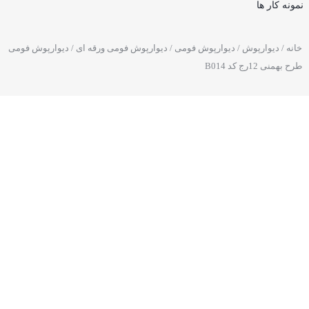
نمونه کار ها
خانه
/
دیوارپوش
/
دیوارپوش فومی
/
دیوارپوش فومی ورقه ای
/ دیوارپوش فومی
طرح بهمنی 12رج کد B014