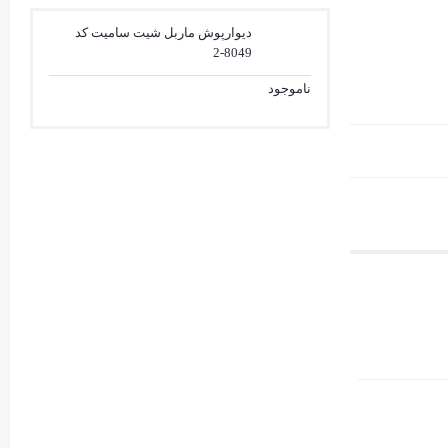
دیوارپوش ماربل شیت سامیت کد
8049-2
ناموجود