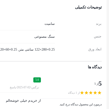
توضیحات تکمیلی
برند
سامیت
جنس
سنگ مصنوعی
ابعاد ورق
0.25×280×122 سانتی متر, 0.25×60×120 سانتی متر
دیدگاه ها
5.0
5
از 5
نرگس
2025-07-02
پاسخ
از 1 دیدگاه
از خریدم خیلی خوشحالم
درمورد این محصول دیدگاه درج کنید.