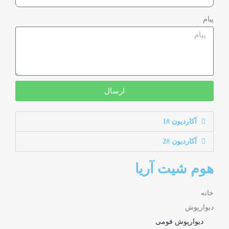
پیام
ارسال
آکاردیون #1
آکاردیون #2
هوم شیت آریا
خانه
دیوارپوش
دیوارپوش فومی