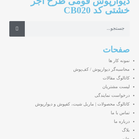
دیوارپوش فومی طرح آجر
خشتی کد CB020
صفحات
نمونه کار ها
محاسبه‌گر دیوارپوش / کف‌پوش
کاتالوگ مقالات
لیست مشتریان
درخواست نمایندگی
کاتالوگ محصولات | ماربل شیت، کفپوش و دیوارپوش
تماس با ما
درباره ما
بلاگ
خانه