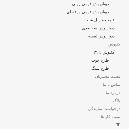
دیوارپوش فومی رولی
دیوارپوش فومی ورقه ای
قیمت ماربل شیت
دیوارپوش سه بعدی
دیوارپوش لمسه
کفپوش
کفپوش PVC
طرح چوب
طرح سنگ
لیست مشتریان
تماس با ما
درباره ما
بلاگ
درخواست نمایندگی
نمونه کار ها