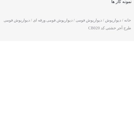
نمونه کار ها
خانه
/
دیوارپوش
/
دیوارپوش فومی
/
دیوارپوش فومی ورقه ای
/ دیوارپوش فومی
طرح آجر خشتی کد CB020