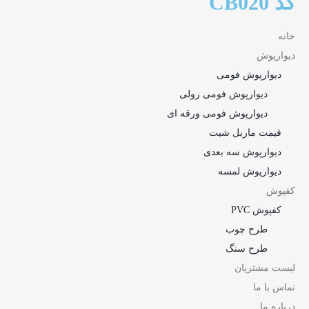
کد CB020
خانه
دیوارپوش
دیوارپوش فومی
دیوارپوش فومی رولی
دیوارپوش فومی ورقه ای
قیمت ماربل شیت
دیوارپوش سه بعدی
دیوارپوش لمسه
کفپوش
کفپوش PVC
طرح چوب
طرح سنگ
لیست مشتریان
تماس با ما
درباره ما