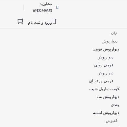
مشاوره:
09122369385
ورود و ثبت نام
خانه
دیوارپوش
دیوارپوش فومی
دیوارپوش
فومی رولی
دیوارپوش
فومی ورقه ای
قیمت ماربل شیت
دیوارپوش سه
بعدی
دیوارپوش لمسه
کفپوش