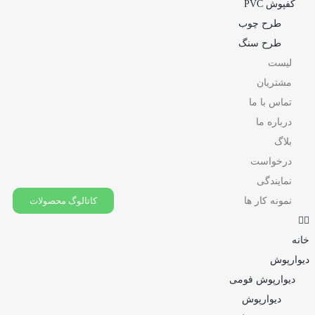
کفپوش PVC
طرح چوب
طرح سنگ
لیست
مشتریان
تماس با ما
درباره ما
بلاگ
درخواست
نمایندگی
نمونه کار ها
کاتالوگ محصولات
خانه
دیوارپوش
دیوارپوش فومی
دیوارپوش