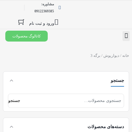
مشاوره:
09122369385
ورود و ثبت نام
کاتالوگ محصولات
درخواست نمایندگی
خانه
/
دیوارپوش
/ برگه 3
جستجو
جستجو
دسته‌های محصولات