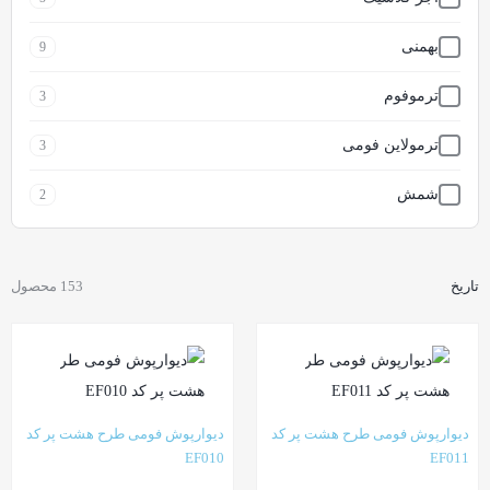
بهمنی
9
ترموفوم
3
ترمولاین فومی
3
شمش
2
کریستال(الماس)
8
تاریخ
153 محصول
مربع مشبک
11
موج (بامبو)
7
وارداتی
9
دیوارپوش فومی طرح هشت پر کد
دیوارپوش فومی طرح هشت پر کد
EF010
EF011