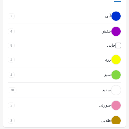
آبی
5
بنفش
4
چاپی
8
زرد
5
سبز
4
سفید
30
صورتی
5
طلایی
8