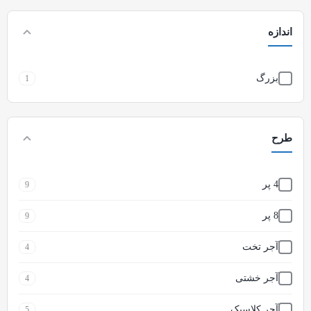
طوسی
2
اندازه
قهوه ای
8
بزرگ
1
کرم
3
مشکی
26
طرح
نقره ای
26
4 پر
9
8 پر
9
آجر تخت
4
آجر خشتی
4
آجر کلاسیک
5