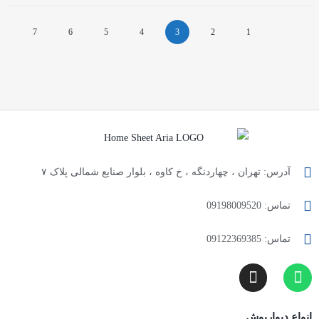
7
6
5
4
3
2
1
آدرس: تهران ، چهاردنگه ، خ کاوه ، بلوار صنایع شمالی پلاک ۷
تماس: 09198009520
تماس: 09122369385
انواع دیوارپوش