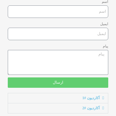
اسم
ایمیل
پیام
ارسال
آکاردیون #1
آکاردیون #2