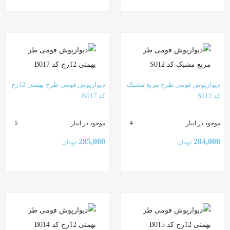
بستن
بستن
دیوارپوش فومی طرح مربع مشبک
دیوارپوش فومی طرح بهمنی 12رج
کد S012
کد B017
موجود در انبار
موجود در انبار
5
4
285,000
284,000
تومان
تومان
بستن
بستن