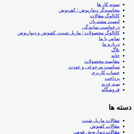
نمونه کار ها
محاسبه‌گر دیوارپوش / کف‌پوش
کاتالوگ مقالات
لیست مشتریان
درخواست نمایندگی
کاتالوگ محصولات | ماربل شیت، کفپوش و دیوارپوش
تماس با ما
درباره ما
بلاگ
خانه
مقایسه محصولات
سیاست مرجوعی و عودت
حساب کاربری
پرداخت
سبد خرید
فروشگاه
دسته ها
مقالات ماربل شیت
مقالات کفپوش
مقالات دیوارپوش فومی