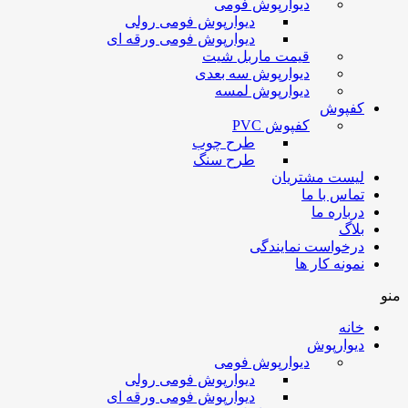
دیوارپوش فومی
دیوارپوش فومی رولی
دیوارپوش فومی ورقه ای
قیمت ماربل شیت
دیوارپوش سه بعدی
دیوارپوش لمسه
کفپوش
کفپوش PVC
طرح چوب
طرح سنگ
لیست مشتریان
تماس با ما
درباره ما
بلاگ
درخواست نمایندگی
نمونه کار ها
منو
خانه
دیوارپوش
دیوارپوش فومی
دیوارپوش فومی رولی
دیوارپوش فومی ورقه ای