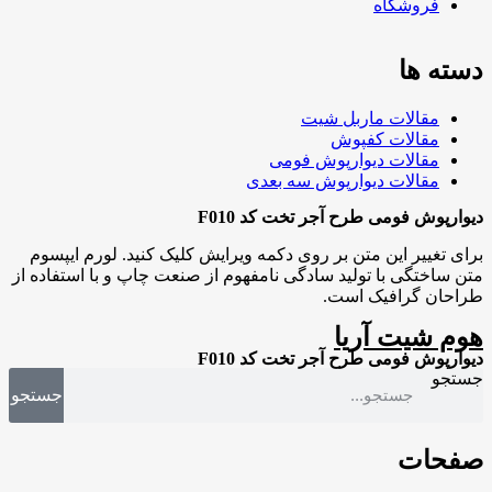
فروشگاه
دسته ها
مقالات ماربل شیت
مقالات کفپوش
مقالات دیوارپوش فومی
مقالات دیوارپوش سه بعدی
دیوارپوش فومی طرح آجر تخت کد F010
برای تغییر این متن بر روی دکمه ویرایش کلیک کنید. لورم ایپسوم
متن ساختگی با تولید سادگی نامفهوم از صنعت چاپ و با استفاده از
طراحان گرافیک است.
هوم شیت آریا
دیوارپوش فومی طرح آجر تخت کد F010
جستجو
جستجو
صفحات