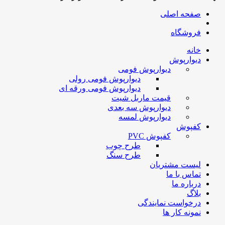
صفحه اصلی
فروشگاه
خانه
دیوارپوش
دیوارپوش فومی
دیوارپوش فومی رولی
دیوارپوش فومی ورقه ای
قیمت ماربل شیت
دیوارپوش سه بعدی
دیوارپوش لمسه
کفپوش
کفپوش PVC
طرح چوب
طرح سنگ
لیست مشتریان
تماس با ما
درباره ما
بلاگ
درخواست نمایندگی
نمونه کار ها