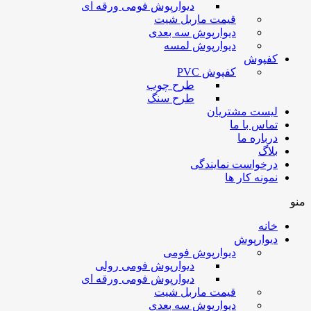
دیوارپوش فومی ورقه ای
قیمت ماربل شیت
دیوارپوش سه بعدی
دیوارپوش لمسه
کفپوش
کفپوش PVC
طرح چوب
طرح سنگ
لیست مشتریان
تماس با ما
درباره ما
بلاگ
درخواست نمایندگی
نمونه کار ها
منو
خانه
دیوارپوش
دیوارپوش فومی
دیوارپوش فومی رولی
دیوارپوش فومی ورقه ای
قیمت ماربل شیت
دیوارپوش سه بعدی