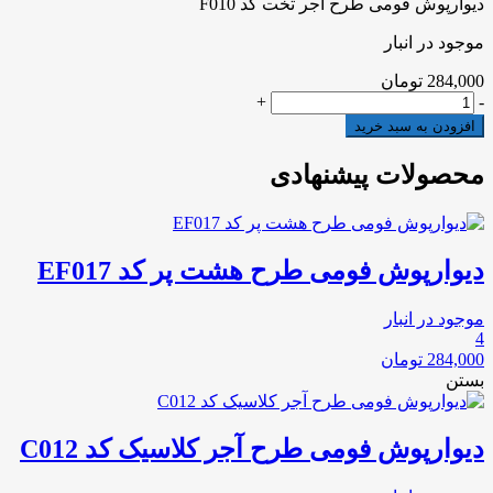
دیوارپوش فومی طرح آجر تخت کد F010
موجود در انبار
284,000
تومان
دیوارپوش
+
-
فومی
افزودن به سبد خرید
طرح
آجر
محصولات پیشنهادی
تخت
کد
F010
عدد
دیوارپوش فومی طرح هشت پر کد EF017
موجود در انبار
4
284,000
تومان
بستن
دیوارپوش فومی طرح آجر کلاسیک کد C012