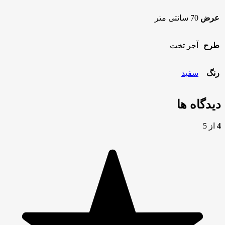
عرض
70 سانتی متر
طرح
آجر تخت
رنگ
سفید
دیدگاه ها
4
از 5