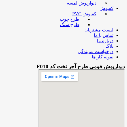
دیوارپوش لمسه
کفپوش
کفپوش PVC
طرح چوب
طرح سنگ
لیست مشتریان
تماس با ما
درباره ما
بلاگ
درخواست نمایندگی
نمونه کار ها
دیوارپوش فومی طرح آجر تخت کد F010