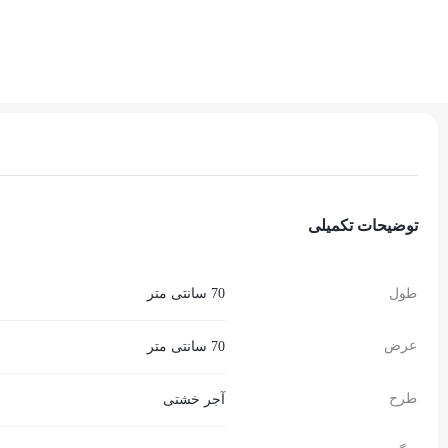
توضیحات تکمیلی
طول
70 سانتی متر
عرض
70 سانتی متر
طرح
آجر خشتی