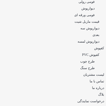
فومی رولی
دیوارپوش
فومی ورقه ای
قیمت ماربل شیت
دیوارپوش سه
بعدی
دیوارپوش لمسه
کفپوش
کفپوش PVC
طرح چوب
طرح سنگ
لیست مشتریان
تماس با ما
درباره ما
بلاگ
درخواست نمایندگی