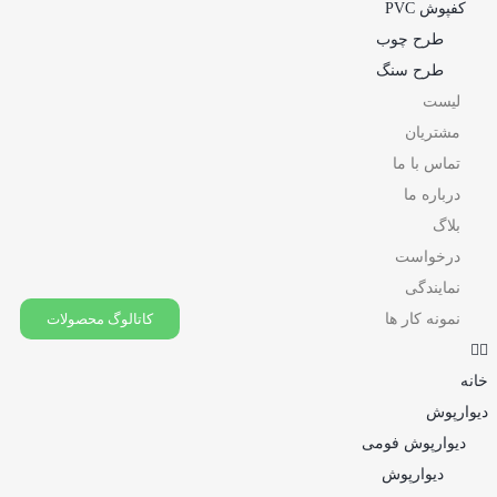
کفپوش PVC
طرح چوب
طرح سنگ
لیست
مشتریان
تماس با ما
درباره ما
بلاگ
درخواست
نمایندگی
نمونه کار ها
کاتالوگ محصولات
خانه
دیوارپوش
دیوارپوش فومی
دیوارپوش