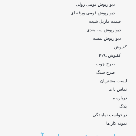
دیوارپوش فومی رولی
دیوارپوش فومی ورقه ای
قیمت ماربل شیت
دیوارپوش سه بعدی
دیوارپوش لمسه
کفپوش
کفپوش PVC
طرح چوب
طرح سنگ
لیست مشتریان
تماس با ما
درباره ما
بلاگ
درخواست نمایندگی
نمونه کار ها