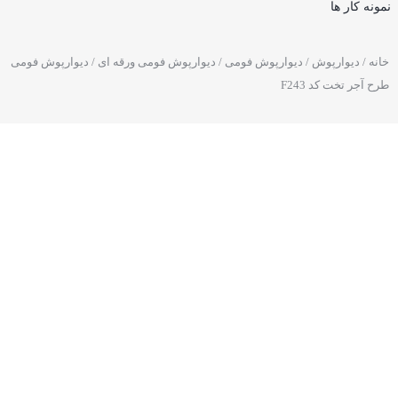
نمونه کار ها
خانه
/
دیوارپوش
/
دیوارپوش فومی
/
دیوارپوش فومی ورقه ای
/ دیوارپوش فومی
طرح آجر تخت کد F243