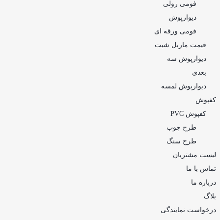
فومی رولی
دیوارپوش
فومی ورقه ای
قیمت ماربل شیت
دیوارپوش سه
بعدی
دیوارپوش لمسه
کفپوش
کفپوش PVC
طرح چوب
طرح سنگ
لیست مشتریان
تماس با ما
درباره ما
بلاگ
درخواست نمایندگی