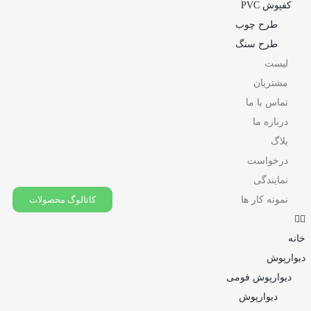
کفپوش PVC
طرح چوب
طرح سنگ
لیست
مشتریان
تماس با ما
درباره ما
بلاگ
درخواست
نمایندگی
نمونه کار ها
کاتالوگ محصولات
خانه
دیوارپوش
دیوارپوش فومی
دیوارپوش