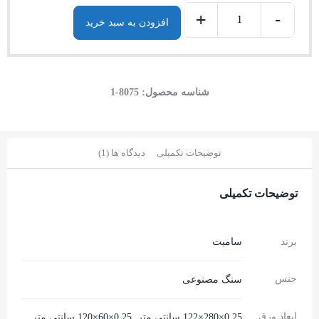
+
-
افزودن به سبد خرید
شناسه محصول:
8075-1
توضیحات تکمیلی
دیدگاه ها (1)
توضیحات تکمیلی
برند
سامیت
جنس
سنگ مصنوعی
ابعاد ورق
0.25×280×122 سانتی متر, 0.25×60×120 سانتی متر